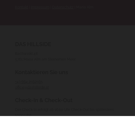
Kontakt
|
Impressum
|
Datenschutz
|
Maria Alm
DAS HILLSIDE
Bachwinkl 48
5761 Maria Alm am Steinernen Meer
Kontaktieren Sie uns
+43 664 2562565
office@dashillside.at
Check-In & Check-Out
Der Check-In erfolgt ab 16:00 Uhr. Check-Out bis spätestens
10:00 Uhr!