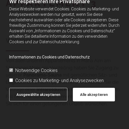
APPARTEMENT 3
Wir respektieren Ihre Privatsphäre
Diese Website verwendet Cookies. Cookies zu Marketing- und
Analysezwecken werden nur gesetzt, wenn Sie diese
nachstehend auswählen oder alle Cookies akzeptieren. Diese
freiwillige Zustimmung können Sie jederzeit widerrufen. Durch
Auswahl von „Informationen zu Cookies und Datenschutz“
erhalten Sie detaillierte Information zu den verwendeten
Wellness im DAS HILLSIDE
Cookies und zur Datenschutzerklärung.
Informationen zu Cookies und Datenschutz
Von allen unseren Appartements in Maria Alm am
Steinernen Meer am Hochkönig haben Sie Zugang zu
Notwendige Cookies
unserer
Panorama-Sauna
mit gemütlichen Sitz- und
Cookies zu Marketing- und Analysezwecken
Liegeflächen. In den Appartements 1+2 können Sie die
Vorzüge einer
Infrarotdusche
kennenlernen. In jedem
Ausgewählte akzeptieren
Alle akzeptieren
Fall bieten unsere Appartements jenen Komfort, den
Sie sich für einen gelungenen Urlaub wünschen.