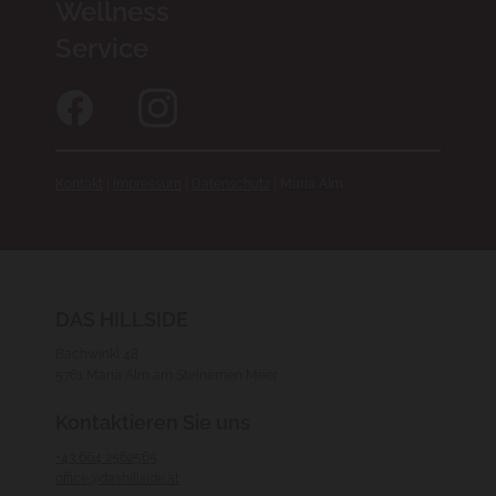
Wellness
Service
Kontakt
|
Impressum
|
Datenschutz
|
Maria Alm
DAS HILLSIDE
Bachwinkl 48
5761 Maria Alm am Steinernen Meer
Kontaktieren Sie uns
+43 664 2562565
office@dashillside.at