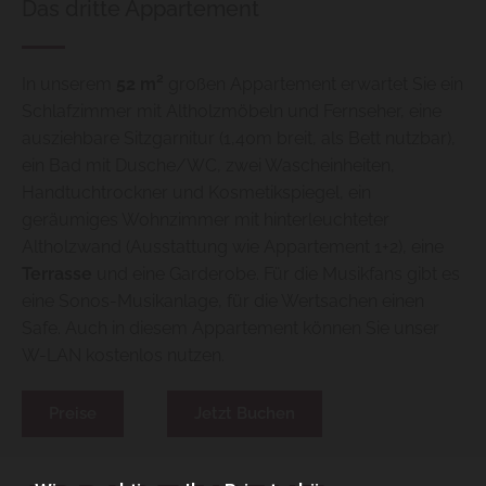
Das dritte Appartement
In unserem
52 m²
großen Appartement erwartet Sie ein
Schlafzimmer mit Altholzmöbeln und Fernseher, eine
ausziehbare Sitzgarnitur (1,40m breit, als Bett nutzbar),
ein Bad mit Dusche/WC, zwei Wascheinheiten,
Handtuchtrockner und Kosmetikspiegel, ein
geräumiges Wohnzimmer mit hinterleuchteter
Altholzwand (Ausstattung wie Appartement 1+2), eine
Terrasse
und eine Garderobe. Für die Musikfans gibt es
eine Sonos-Musikanlage, für die Wertsachen einen
Safe. Auch in diesem Appartement können Sie unser
W-LAN kostenlos nutzen.
Preise
Jetzt Buchen